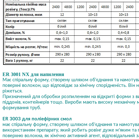
ER 3001 NX для напилення
Має спіральну форму, створену шляхом об'єднання та намотува
поверхні волокон, що відповідає за хімічну спорідненість. Ві
ріжеться.
Призначений для обробки розпиленням на відкриті форми з ви
піддонів, контейнерів тощо. Вироби мають високу механічну 
формування труб.
ER 3003 для поліефірних смол
має спіральну форму, створену шляхом об'єднання та намотув
використанням препарату, який робить ровінг дуже м'яким та 
поверхню волокна, як хімічно активний агент, відповідальний за