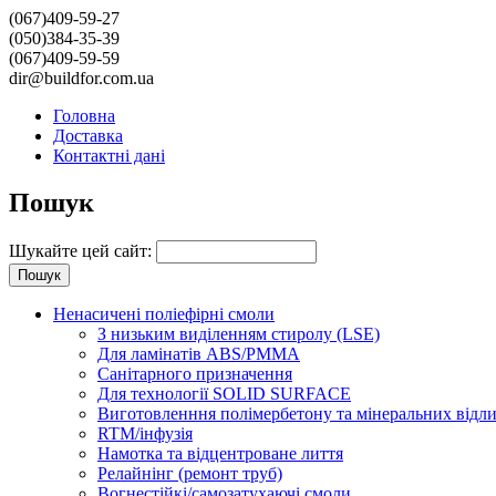
(067)409-59-27
(050)384-35-39
(067)409-59-59
dir@buildfor.com.ua
Головна
Доставка
Контактні дані
Пошук
Шукайте цей сайт:
Ненасичені поліефірні смоли
З низьким виділенням стиролу (LSE)
Для ламінатів ABS/PMMA
Санітарного призначення
Для технології SOLID SURFACE
Виготовленння полімербетону та мінеральних відл
RTM/інфузія
Намотка та відцентроване лиття
Релайнінг (ремонт труб)
Вогнестійкі/самозатухаючі смоли