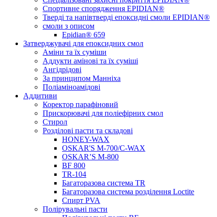
Спортивне спорядження EPIDIAN®
Тверді та напівтверді епоксидні смоли EPIDIAN®
смоли з описом
Epidian® 659
Затверджувачі для епоксидних смол
Аміни та їх суміши
Аддукти амінові та їх суміші
Ангідрідові
За принципом Манніха
Поліаміноамідові
Аддитиви
Коректор парафіновий
Прискорювачі для поліефірних смол
Стирол
Розділові пасти та складові
HONEY-WAX
OSKAR'S M-700/C-WAX
OSKAR’S M-800
BF 800
TR-104
Багаторазова система TR
Багаторазова система розділення Loctite
Спирт PVA
Полірувальні пасти