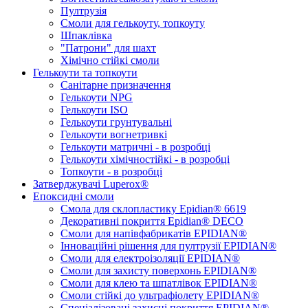
Пултрузія
Смоли для гелькоуту, топкоуту
Шпаклівка
"Патрони" для шахт
Хімічно стійкі смоли
Гелькоути та топкоути
Санітарне призначення
Гелькоути NPG
Гелькоути ISO
Гелькоути грунтувальні
Гелькоути вогнетривкі
Гелькоути матричні - в розробці
Гелькоути хімічностійкі - в розробці
Топкоути - в розробці
Затверджувачі Luperox®
Епоксидні смоли
Смола для склопластику Epidian® 6619
Декоративні покриття Epidian® DECO
Cмоли для напівфабрикатів EPIDIAN®
Інноваційні рішення для пултрузії EPIDIAN®
Смоли для електроізоляції EPIDIAN®
Смоли для захисту поверхонь EPIDIAN®
Смоли для клею та шпатлівок EPIDIAN®
Смоли стійкі до ультрафіолету EPIDIAN®
Спеціалізовані захисні покриття EPIDIAN®