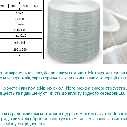
ння паралельних, розділених пасм волокон. Метакрилат силан в
н не має перегинів, характеризується низьким рівнем генерації 
користанням поліефірних смол. Його можна використовувати дл
міцність та підвищену стійкість до впливу водного середовища
ання паралельних пасм волокон під рівномірним натягом. Товщи
придатним для обробки намотуванням, витягуванням та ткацтвом
 хімічну спорідненість.