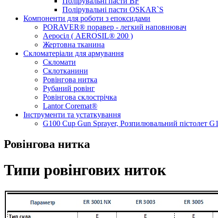
Полірувальні пасти BF
Полірувальні пасти OSKAR`S
Компоненти для роботи з епоксидами
PORAVER® поравер - легкий наповнювач
Аеросіл ( AEROSIL® 200 )
Жертовна тканина
Скломатеріали для армування
Скломати
Склотканини
Ровінгова нитка
Рубаний ровінг
Ровінгова склострічка
Lantor Coremat®
Інструменти та устаткування
G100 Cup Gun Sprayer, Розпилювальний пістолет G
Ровінгова нитка
Типи ровінгових ниток